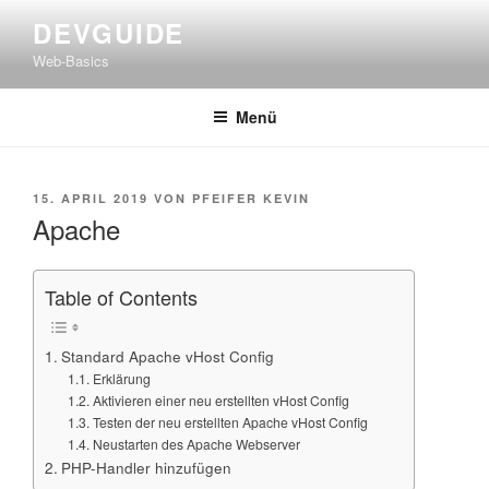
Zum
DEVGUIDE
Inhalt
Web-Basics
springen
Menü
VERÖFFENTLICHT
15. APRIL 2019
VON
PFEIFER KEVIN
AM
Apache
Table of Contents
Standard Apache vHost Config
Erklärung
Aktivieren einer neu erstellten vHost Config
Testen der neu erstellten Apache vHost Config
Neustarten des Apache Webserver
PHP-Handler hinzufügen