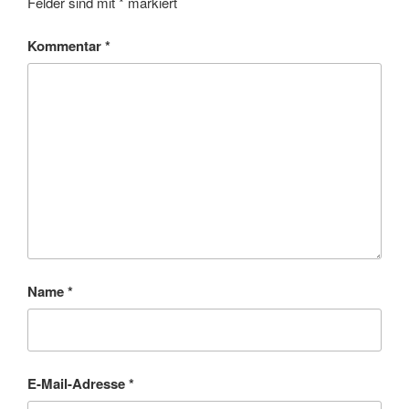
Felder sind mit
*
markiert
Kommentar
*
Name
*
E-Mail-Adresse
*