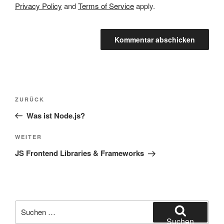
Privacy Policy
and
Terms of Service
apply.
Beitragsnavigation
Vorheriger
ZURÜCK
Beitrag
Was ist Node.js?
Nächster
WEITER
Beitrag
JS Frontend Libraries & Frameworks
Suche
nach:
Suchen