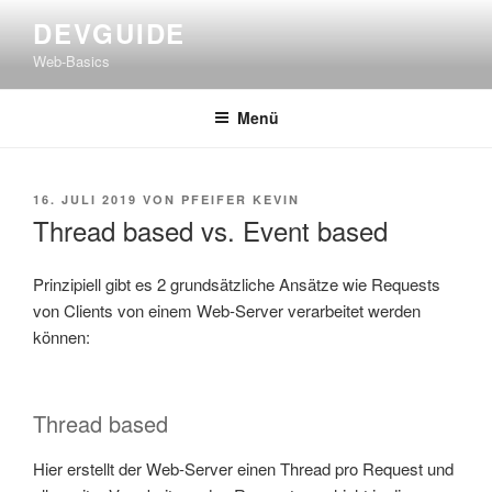
Zum
DEVGUIDE
Inhalt
Web-Basics
springen
Menü
VERÖFFENTLICHT
16. JULI 2019
VON
PFEIFER KEVIN
AM
Thread based vs. Event based
Prinzipiell gibt es 2 grundsätzliche Ansätze wie Requests
von Clients von einem Web-Server verarbeitet werden
können:
Thread based
Hier erstellt der Web-Server einen Thread pro Request und