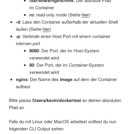
/usr/share/nginx/html
: Der absolute Pfad
im Container
ro
: read-only mode (Siehe
hier
)
-d
: Lass den Container außerhalb der aktuellen Shell
laufen (Siehe
hier
)
-p
: Verbinde einen Host Port mit einem container
internen port
8080
: Der Port, der im Host-System
verwendet wird
80
: Der Port, der im Container-System
verwendet wird
nginx
: Der Name des
image
auf dem der Container
aufbaut
Bitte passe
/Users/kevin/dockertest
an deinen absoluten
Pfad an
Falls du mit Linux oder MacOS arbeitest solltest du nun
folgenden CLI Output sehen