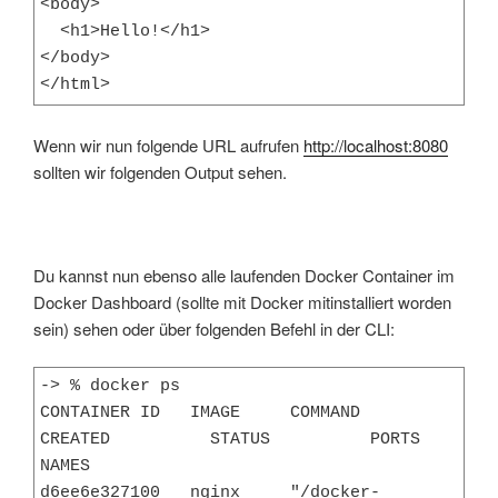
<body>

  <h1>Hello!</h1>

</body>

</html>
Wenn wir nun folgende URL aufrufen
http://localhost:8080
sollten wir folgenden Output sehen.
Du kannst nun ebenso alle laufenden Docker Container im
Docker Dashboard (sollte mit Docker mitinstalliert worden
sein) sehen oder über folgenden Befehl in der CLI:
-> % docker ps

CONTAINER ID   IMAGE     COMMAND                  
CREATED          STATUS          PORTS                  
NAMES

d6ee6e327100   nginx     "/docker-