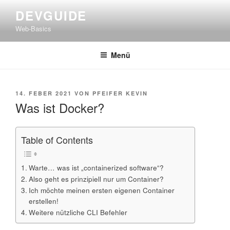
Zum
DEVGUIDE
Inhalt
Web-Basics
springen
Menü
VERÖFFENTLICHT
14. FEBER 2021
VON
PFEIFER KEVIN
AM
Was ist Docker?
Table of Contents
Warte… was ist „containerized software“?
Also geht es prinzipiell nur um Container?
Ich möchte meinen ersten eigenen Container
erstellen!
Weitere nützliche CLI Befehler