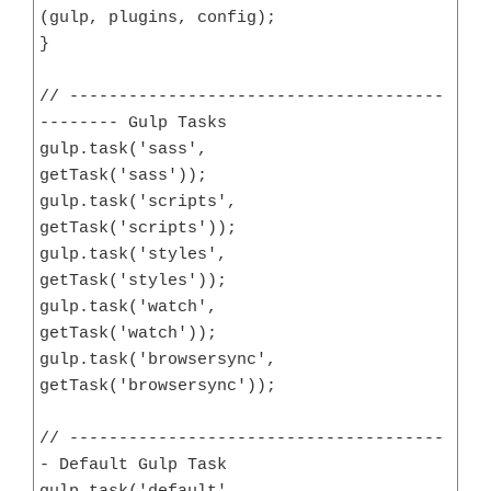
(gulp, plugins, config);

}

// --------------------------------------
-------- Gulp Tasks

gulp.task('sass',             
getTask('sass'));

gulp.task('scripts',          
getTask('scripts'));

gulp.task('styles',           
getTask('styles'));

gulp.task('watch',            
getTask('watch'));

gulp.task('browsersync',      
getTask('browsersync'));

// --------------------------------------
- Default Gulp Task
