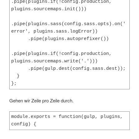
.pipe(plugins.if(!config.production, 
plugins.sourcemaps.init()))

.pipe(plugins.sass(config.sass.opts).on('
error', plugins.sass.logError))

      .pipe(plugins.autoprefixer())

.pipe(plugins.if(!config.production, 
plugins.sourcemaps.write('.')))

      .pipe(gulp.dest(config.sass.dest));

  }

};
Gehen wir Zeile pro Zeile durch.
module.exports = function(gulp, plugins, 
config) {