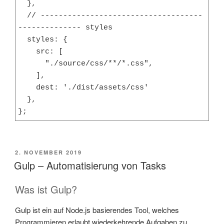
  },

  // ------------------------------------
-------------- styles

  styles: {

    src: [

      "./source/css/**/*.css",

    ],

    dest: './dist/assets/css'

  },

};
VERÖFFENTLICHT
2. NOVEMBER 2019
AM
Gulp – Automatisierung von Tasks
Was ist Gulp?
Gulp ist ein auf Node.js basierendes Tool, welches
Programmieren erlaubt wiederkehrende Aufgaben zu