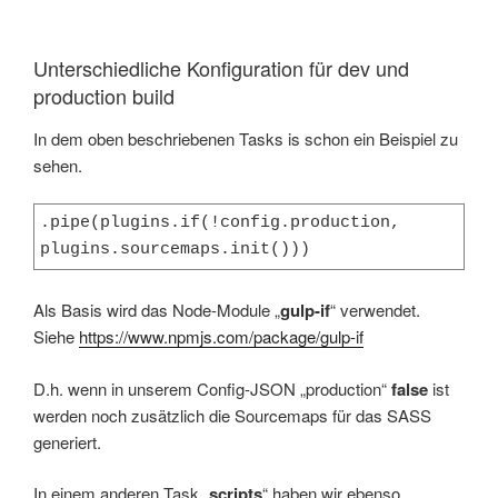
Unterschiedliche Konfiguration für dev und
production build
In dem oben beschriebenen Tasks is schon ein Beispiel zu
sehen.
.pipe(plugins.if(!config.production, 
plugins.sourcemaps.init()))
Als Basis wird das Node-Module „
gulp-if
“ verwendet.
Siehe
https://www.npmjs.com/package/gulp-if
D.h. wenn in unserem Config-JSON „production“
false
ist
werden noch zusätzlich die Sourcemaps für das SASS
generiert.
In einem anderen Task „
scripts
“ haben wir ebenso