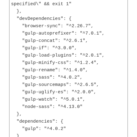
specified\" && exit 1"

  },

  "devDependencies": {

    "browser-sync": "^2.26.7",

    "gulp-autoprefixer": "^7.0.1",

    "gulp-concat": "^2.6.1",

    "gulp-if": "^3.0.0",

    "gulp-load-plugins": "^2.0.1",

    "gulp-minify-css": "^1.2.4",

    "gulp-rename": "^1.4.0",

    "gulp-sass": "^4.0.2",

    "gulp-sourcemaps": "^2.6.5",

    "gulp-uglify-es": "^2.0.0",

    "gulp-watch": "^5.0.1",

    "node-sass": "^4.13.0"

  },

  "dependencies": {

    "gulp": "^4.0.2"

  }
