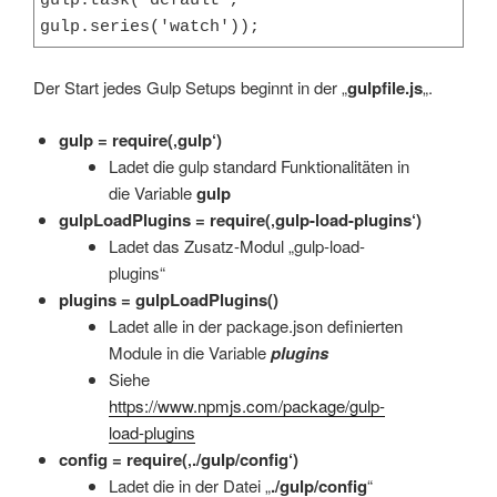
gulp.task('default', 
gulp.series('watch'));
Der Start jedes Gulp Setups beginnt in der „
gulpfile.js
„.
gulp = require(‚gulp‘)
Ladet die gulp standard Funktionalitäten in
die Variable
gulp
gulpLoadPlugins = require(‚gulp-load-plugins‘)
Ladet das Zusatz-Modul „gulp-load-
plugins“
plugins = gulpLoadPlugins()
Ladet alle in der package.json definierten
Module in die Variable
plugins
Siehe
https://www.npmjs.com/package/gulp-
load-plugins
config = require(‚./gulp/config‘)
Ladet die in der Datei „
./gulp/config
“