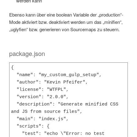
werden kann
Ebenso kann über eine boolean Variable der „production“-
Mode aktiviert bzw. deaktiviert werden um das „minifien“,
„uglyfien“ bzw. generieren von Sourcemaps zu steuern.
package.json
{

  "name": "my_custom_gulp_setup",

  "author": "Kevin Pfeifer",

  "license": "WTFPL",

  "version": "2.0.0",

  "description": "Generate minified CSS 
and JS from source files",

  "main": "index.js",

  "scripts": {

    "test": "echo \"Error: no test 