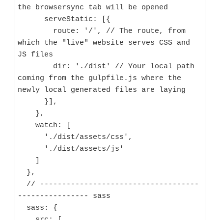
the browsersync tab will be opened

      serveStatic: [{

        route: '/', // The route, from 
which the "live" website serves CSS and 
JS files

        dir: './dist' // Your local path 
coming from the gulpfile.js where the 
newly local generated files are laying

      }],

    },

    watch: [

      './dist/assets/css',

      './dist/assets/js'

    ]

  },

  // ------------------------------------
---------------- sass

  sass: {

    src: [
