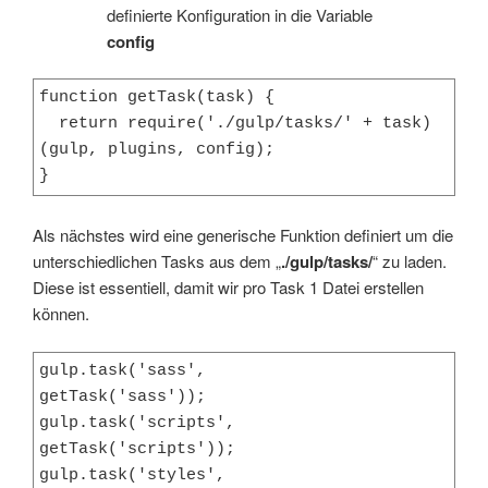
definierte Konfiguration in die Variable
config
function getTask(task) {

  return require('./gulp/tasks/' + task)
(gulp, plugins, config);

}
Als nächstes wird eine generische Funktion definiert um die
unterschiedlichen Tasks aus dem „
./gulp/tasks/
“ zu laden.
Diese ist essentiell, damit wir pro Task 1 Datei erstellen
können.
gulp.task('sass',             
getTask('sass'));

gulp.task('scripts',          
getTask('scripts'));

gulp.task('styles',           