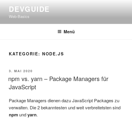
Zum
DEVGUIDE
Inhalt
Web-Basics
springen
Menü
KATEGORIE:
NODE.JS
VERÖFFENTLICHT
3. MAI 2020
AM
npm vs. yarn – Package Managers für
JavaScript
Package Managers dienen dazu JavaScript Packages zu
verwalten. Die 2 bekanntesten und weit verbreitetsten sind
npm
und
yarn
.