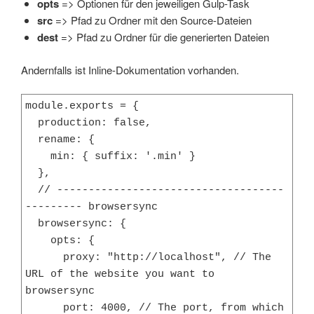
opts
=> Optionen für den jeweiligen Gulp-Task
src
=> Pfad zu Ordner mit den Source-Dateien
dest
=> Pfad zu Ordner für die generierten Dateien
Andernfalls ist Inline-Dokumentation vorhanden.
module.exports = {

  production: false,

  rename: {

    min: { suffix: '.min' }

  },

  // ------------------------------------
--------- browsersync

  browsersync: {

    opts: {

      proxy: "http://localhost", // The 
URL of the website you want to 
browsersync

      port: 4000, // The port, from which 