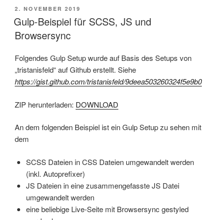
VERÖFFENTLICHT
2. NOVEMBER 2019
AM
Gulp-Beispiel für SCSS, JS und
Browsersync
Folgendes Gulp Setup wurde auf Basis des Setups von
„tristanisfeld“ auf Github erstellt. Siehe
https://gist.github.com/tristanisfeld/9deea503260324f5e9b0
ZIP herunterladen:
DOWNLOAD
An dem folgenden Beispiel ist ein Gulp Setup zu sehen mit
dem
SCSS Dateien in CSS Dateien umgewandelt werden
(inkl. Autoprefixer)
JS Dateien in eine zusammengefasste JS Datei
umgewandelt werden
eine beliebige Live-Seite mit Browsersync gestyled