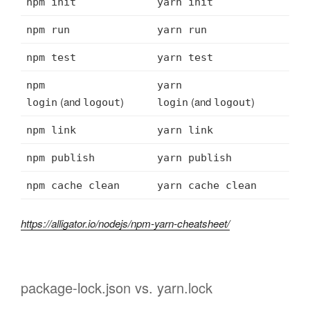
npm init
yarn init
npm run
yarn run
npm test
yarn test
npm
yarn
(and
)
(and
)
login
logout
login
logout
npm link
yarn link
npm publish
yarn publish
npm cache clean
yarn cache clean
https://alligator.io/nodejs/npm-yarn-cheatsheet/
package-lock.json vs. yarn.lock