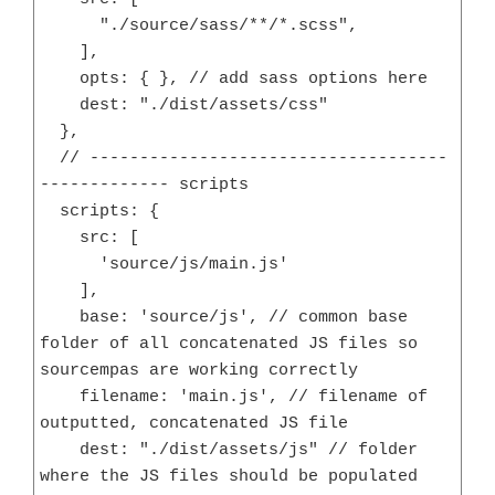
      "./source/sass/**/*.scss",

    ],

    opts: { }, // add sass options here

    dest: "./dist/assets/css"

  },

  // ------------------------------------
------------- scripts

  scripts: {

    src: [

      'source/js/main.js'

    ],

    base: 'source/js', // common base 
folder of all concatenated JS files so 
sourcempas are working correctly

    filename: 'main.js', // filename of 
outputted, concatenated JS file

    dest: "./dist/assets/js" // folder 
where the JS files should be populated
