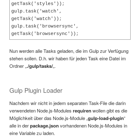
getTask('styles'));

gulp.task('watch',            
getTask('watch'));

gulp.task('browsersync',      
getTask('browsersync'));
Nun werden alle Tasks geladen, die im Gulp zur Verfügung
stehen sollen. D.h. wir haben für jeden Task eine Datei im
Ordner „
./gulp/tasks/
„.
Gulp Plugin Loader
Nachdem wir nicht in jedem separaten Task-File die darin
verwendeten Node.js-Modules
requiren
wollen gibt es die
Möglichkeit über das Node.js-Module „
gulp-load-plugin
“
alle in der
package.json
vorhandenen Node.js-Modules in
eine Variable zu laden.