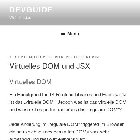
Zum
DEVGUIDE
Inhalt
Web-Basics
springen
Menü
VERÖFFENTLICHT
7. SEPTEMBER 2019
VON
PFEIFER KEVIN
AM
Virtuelles DOM und JSX
Virtuelles DOM
Ein Hauptgrund für JS Frontend Libraries und Frameworks
ist das „virtuelle DOM“. Jedoch was ist das virtuelle DOM
und wieso ist es performanter als das „reguläre DOM“?
Jede Änderung im „reguläre DOM“ triggered im Browser
ein neu zeichnen des gesamten DOMs was sehr
aufwändig und ressourcenintensiv ist.