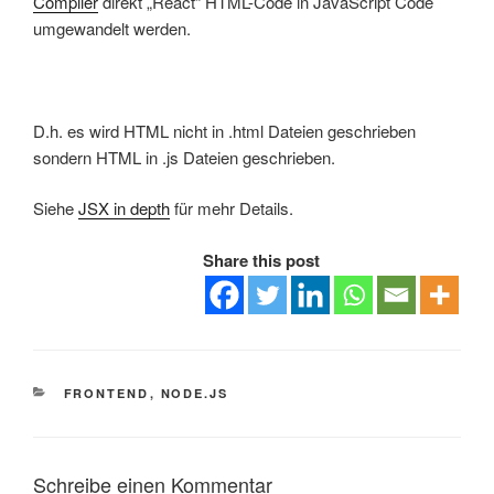
Compiler
direkt „React“ HTML-Code in JavaScript Code
umgewandelt werden.
D.h. es wird HTML nicht in .html Dateien geschrieben
sondern HTML in .js Dateien geschrieben.
Siehe
JSX in depth
für mehr Details.
Share this post
KATEGORIEN
FRONTEND
,
NODE.JS
Schreibe einen Kommentar