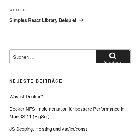
Nächster
WEITER
Beitrag
Simples React Library Beispiel
Suche
nach:
Suchen
NEUESTE BEITRÄGE
Was ist Docker?
Docker NFS Implementation für bessere Performance in
MacOS 11 (BigSur)
JS Scoping, Hoisting und var/let/const