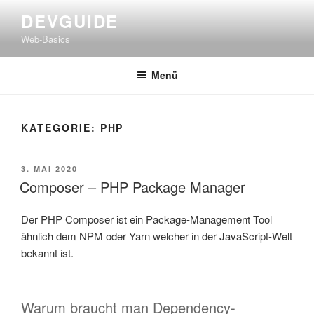
Zum
DEVGUIDE
Inhalt
Web-Basics
springen
Menü
KATEGORIE:
PHP
VERÖFFENTLICHT
3. MAI 2020
AM
Composer – PHP Package Manager
Der PHP Composer ist ein Package-Management Tool
ähnlich dem NPM oder Yarn welcher in der JavaScript-Welt
bekannt ist.
Warum braucht man Dependency-