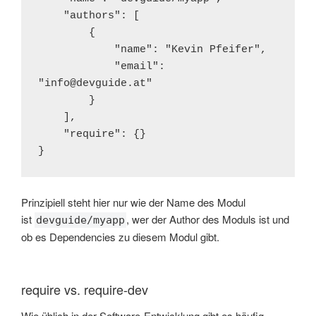
    "authors": [

        {

            "name": "Kevin Pfeifer",

            "email": 
"info@devguide.at"

        }

    ],

    "require": {}

}
Prinzipiell steht hier nur wie der Name des Modul
ist
, wer der Author des Moduls ist und
devguide/myapp
ob es Dependencies zu diesem Modul gibt.
require vs. require-dev
Wie üblich in der Software-Entwicklung gibt es häufig