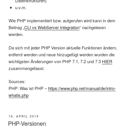
Datenstrukturen)
u.v.m.
Wie PHP implementiert bzw. aufgerufen wird kann in dem
Beitrag „
CLI vs WebServer Integration
“ nachgelesen
werden.
Da sich mit jeder PHP Version aktuelle Funktionen ändern,
entfernt werden und neue hinzugefügt werden wurden die
wichtigsten Änderungen von PHP 7.1, 7.2 und 7.3
HIER
zusammengefasst.
Sources:
PHP: Was ist PHP –
https://www.php.net/manual/de/intro-
whatis.php
VERÖFFENTLICHT
16. APRIL 2019
AM
PHP-Versionen