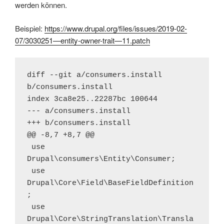
werden können.
Beispiel:
https://www.drupal.org/files/issues/2019-02-
07/3030251—​entity-owner-trait—​11.patch
diff --git a/consumers.install 
b/consumers.install

index 3ca8e25..22287bc 100644

--- a/consumers.install

+++ b/consumers.install

@@ -8,7 +8,7 @@

 use 
Drupal\consumers\Entity\Consumer;

 use 
Drupal\Core\Field\BaseFieldDefinition
;

 use 
Drupal\Core\StringTranslation\Transla