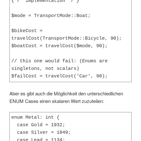
{ /* implementation */ } 

$mode = TransportMode::Boat;

$bikeCost = 
travelCost(TransportMode::Bicycle, 90);

$boatCost = travelCost($mode, 90);

// this one would fail: (Enums are 
singletons, not scalars)

$failCost = travelCost('Car', 90);
Aber es gibt auch die Möglichkeit den unterschiedlichen
ENUM Cases einen skalaren Wert zuzuteilen:
enum Metal: int {

  case Gold = 1932;

  case Silver = 1049;

  case Lead = 1134;
