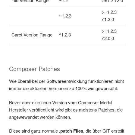
Tile Version Range
~1.2
>=1.2 <2.0
>=1.2.3
~1.2.3
<1.3.0
>=1.2.3
Caret Version Range
^1.2.3
<2.0.0
Composer Patches
Wie überall bei der Softwareentwicklung funktionieren nicht
immer die aktuellen Versionen zu 100% wie gewünscht.
Bevor aber eine neue Version vom Composer Modul
Hersteller veröffentlicht wird gibt es meistens Patches, die
angewewendet werden können.
Diese sind ganz normale
.patch Files
, die über GIT erstellt