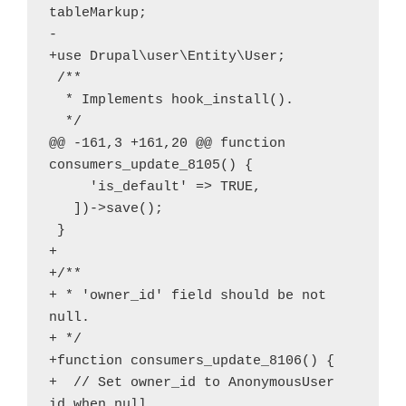
tableMarkup;

-

+use Drupal\user\Entity\User;

 /**

  * Implements hook_install().

  */

@@ -161,3 +161,20 @@ function 
consumers_update_8105() {

     'is_default' => TRUE,

   ])->save();

 }

+

+/**

+ * 'owner_id' field should be not 
null.

+ */

+function consumers_update_8106() {

+  // Set owner_id to AnonymousUser 
id when null.
