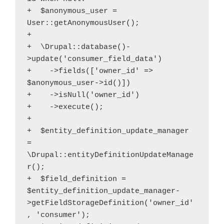
+  $anonymous_user = 
User::getAnonymousUser();

+

+  \Drupal::database()-
>update('consumer_field_data')

+    ->fields(['owner_id' => 
$anonymous_user->id()])

+    ->isNull('owner_id')

+    ->execute();

+

+  $entity_definition_update_manager 
= 
\Drupal::entityDefinitionUpdateManage
r();

+  $field_definition = 
$entity_definition_update_manager-
>getFieldStorageDefinition('owner_id'
, 'consumer');
