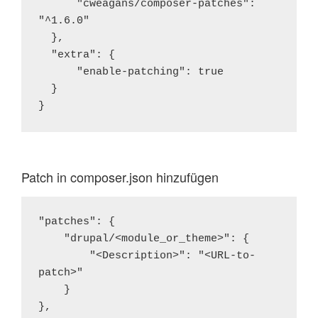
      "cweagans/composer-patches": 
"^1.6.0"

  },

  "extra": {

      "enable-patching": true

  }

}
Patch in composer.json hinzufügen
"patches": {

    "drupal/<module_or_theme>": {

        "<Description>": "<URL-to-
patch>"

    }

},